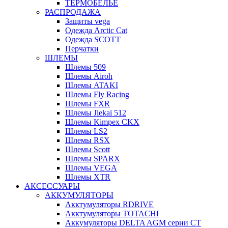
ТЕРМОБЕЛЬЕ
РАСПРОДАЖА
Защиты vega
Одежда Arctic Cat
Одежда SCOTT
Перчатки
ШЛЕМЫ
Шлемы 509
Шлемы Airoh
Шлемы ATAKI
Шлемы Fly Racing
Шлемы FXR
Шлемы Jiekai 512
Шлемы Kimpex CKX
Шлемы LS2
Шлемы RSX
Шлемы Scott
Шлемы SPARX
Шлемы VEGA
Шлемы XTR
АКСЕССУАРЫ
АККУМУЛЯТОРЫ
Акктумуляторы RDRIVE
Акктумуляторы TOTACHI
Аккумуляторы DELTA AGM серии CT