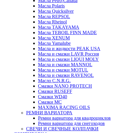
Масла Petro-Canada
Масла Polaris
Масла Quicksilver
Масла REPSOL
Масла Rheinol
Масла TAKAYAMA
Масла TEBOIL FINN MADE
Масла XENUM
Масла Yamalube
Масла и жидкости PEAK USA
Масла и смазки LAVR Россия
Масла и смазки LIQUI MOLY
Масла и смазки MANNOL
Масла и смазки MOTUL
Масла и смазки RAVENOL
Масло C.N.R.G.
Смазки NANO PROTECH
Смазки RUSEFF
Смазки WD40
Смазки МС
MAXIMA RACING OILS
РЕМНИ ВАРИАТОРА
Ремни вариатора для квадроциклов
Ремни вариатора для снегоходов
СВЕЧИ И СВЕЧНЫЕ КОЛПАЧКИ