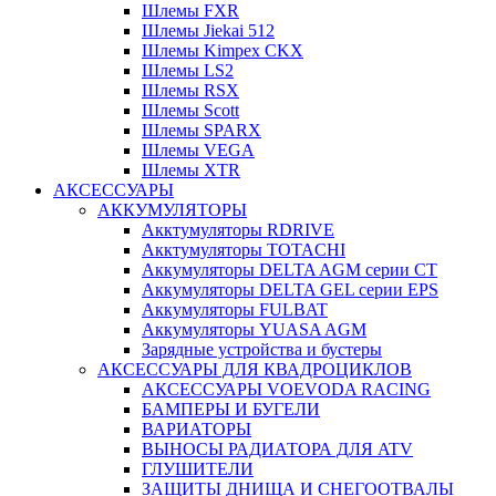
Шлемы FXR
Шлемы Jiekai 512
Шлемы Kimpex CKX
Шлемы LS2
Шлемы RSX
Шлемы Scott
Шлемы SPARX
Шлемы VEGA
Шлемы XTR
АКСЕССУАРЫ
АККУМУЛЯТОРЫ
Акктумуляторы RDRIVE
Акктумуляторы TOTACHI
Аккумуляторы DELTA AGM серии CT
Аккумуляторы DELTA GEL серии EPS
Аккумуляторы FULBAT
Аккумуляторы YUASA AGM
Зарядные устройства и бустеры
АКСЕССУАРЫ ДЛЯ КВАДРОЦИКЛОВ
АКСЕССУАРЫ VOEVODA RACING
БАМПЕРЫ И БУГЕЛИ
ВАРИАТОРЫ
ВЫНОСЫ РАДИАТОРА ДЛЯ ATV
ГЛУШИТЕЛИ
ЗАЩИТЫ ДНИЩА И СНЕГООТВАЛЫ