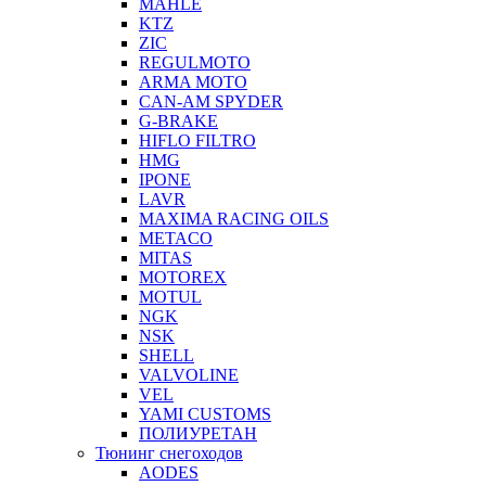
MAHLE
KTZ
ZIC
REGULMOTO
ARMA MOTO
CAN-AM SPYDER
G-BRAKE
HIFLO FILTRO
HMG
IPONE
LAVR
MAXIMA RACING OILS
METACO
MITAS
MOTOREX
MOTUL
NGK
NSK
SHELL
VALVOLINE
VEL
YAMI CUSTOMS
ПОЛИУРЕТАН
Тюнинг снегоходов
AODES