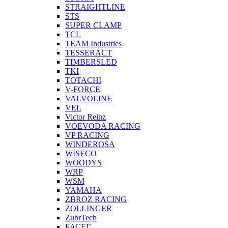
STRAIGHTLINE
STS
SUPER CLAMP
TCL
TEAM Industries
TESSERACT
TIMBERSLED
TKI
TOTACHI
V-FORCE
VALVOLINE
VEL
Victor Reinz
VOEVODA RACING
VP RACING
WINDEROSA
WISECO
WOODYS
WRP
WSM
YAMAHA
ZBROZ RACING
ZOLLINGER
ZubrTech
БАСЕГ