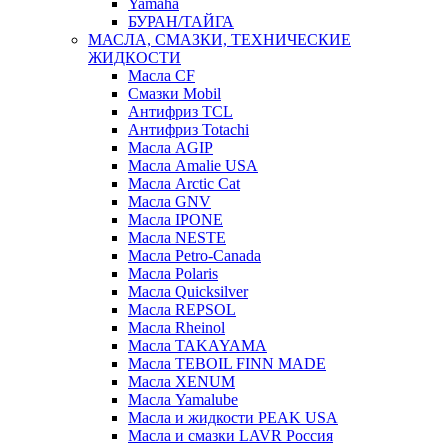
Yamaha
БУРАН/ТАЙГА
МАСЛА, СМАЗКИ, ТЕХНИЧЕСКИЕ
ЖИДКОСТИ
Масла CF
Смазки Mobil
Антифриз TCL
Антифриз Totachi
Масла AGIP
Масла Amalie USA
Масла Arctic Cat
Масла GNV
Масла IPONE
Масла NESTE
Масла Petro-Canada
Масла Polaris
Масла Quicksilver
Масла REPSOL
Масла Rheinol
Масла TAKAYAMA
Масла TEBOIL FINN MADE
Масла XENUM
Масла Yamalube
Масла и жидкости PEAK USA
Масла и смазки LAVR Россия