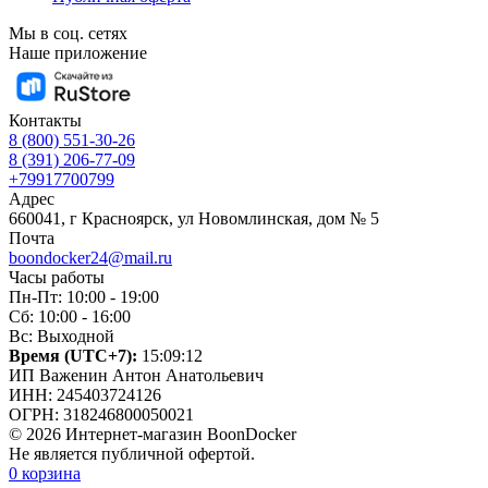
Мы в соц. сетях
Наше приложение
Контакты
8 (800) 551-30-26
8 (391) 206-77-09
+79917700799
Адрес
660041, г Красноярск, ул Новомлинская, дом № 5
Почта
boondocker24@mail.ru
Часы работы
Пн-Пт: 10:00 - 19:00
Сб: 10:00 - 16:00
Вс: Выходной
Время (UTC+7):
15:09:13
ИП Важенин Антон Анатольевич
ИНН: 245403724126
ОГРН: 318246800050021
© 2026 Интернет-магазин BoonDocker
Не является публичной офертой.
0
корзина