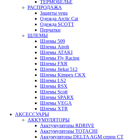
ТЕРМОБЕЛЬЕ
РАСПРОДАЖА
Защиты vega
Одежда Arctic Cat
Одежда SCOTT
Перчатки
ШЛЕМЫ
Шлемы 509
Шлемы Airoh
Шлемы ATAKI
Шлемы Fly Racing
Шлемы FXR
Шлемы Jiekai 512
Шлемы Kimpex CKX
Шлемы LS2
Шлемы RSX
Шлемы Scott
Шлемы SPARX
Шлемы VEGA
Шлемы XTR
АКСЕССУАРЫ
АККУМУЛЯТОРЫ
Акктумуляторы RDRIVE
Акктумуляторы TOTACHI
Аккумуляторы DELTA AGM серии CT