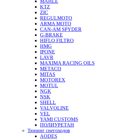
MAHLE
KTZ
ZIC
REGULMOTO
ARMA MOTO
CAN-AM SPYDER
G-BRAKE
HIFLO FILTRO
HMG
IPONE
LAVR
MAXIMA RACING OILS
METACO
MITAS
MOTOREX
MOTUL
NGK
NSK
SHELL
VALVOLINE
VEL
YAMI CUSTOMS
ПОЛИУРЕТАН
Тюнинг снегоходов
AODES