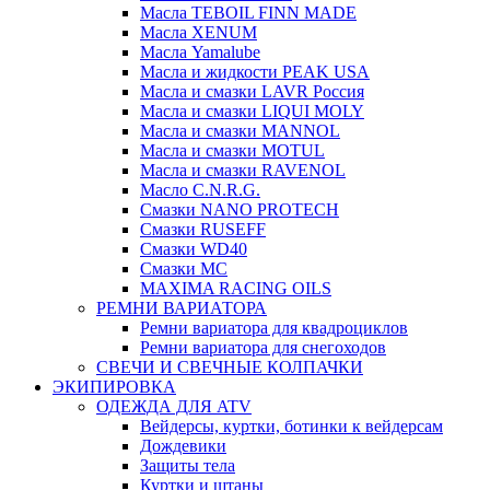
Масла TEBOIL FINN MADE
Масла XENUM
Масла Yamalube
Масла и жидкости PEAK USA
Масла и смазки LAVR Россия
Масла и смазки LIQUI MOLY
Масла и смазки MANNOL
Масла и смазки MOTUL
Масла и смазки RAVENOL
Масло C.N.R.G.
Смазки NANO PROTECH
Смазки RUSEFF
Смазки WD40
Смазки МС
MAXIMA RACING OILS
РЕМНИ ВАРИАТОРА
Ремни вариатора для квадроциклов
Ремни вариатора для снегоходов
СВЕЧИ И СВЕЧНЫЕ КОЛПАЧКИ
ЭКИПИРОВКА
ОДЕЖДА ДЛЯ ATV
Вейдерсы, куртки, ботинки к вейдерсам
Дождевики
Защиты тела
Куртки и штаны