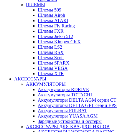
ШЛЕМЫ
Шлемы 509
Шлемы Airoh
Шлемы ATAKI
Шлемы Fly Racing
Шлемы FXR
Шлемы Jiekai 512
Шлемы Kimpex CKX
Шлемы LS2
Шлемы RSX
Шлемы Scott
Шлемы SPARX
Шлемы VEGA
Шлемы XTR
АКСЕССУАРЫ
АККУМУЛЯТОРЫ
Акктумуляторы RDRIVE
Акктумуляторы TOTACHI
Аккумуляторы DELTA AGM серии CT
Аккумуляторы DELTA GEL серии EPS
Аккумуляторы FULBAT
Аккумуляторы YUASA AGM
Зарядные устройства и бустеры
АКСЕССУАРЫ ДЛЯ КВАДРОЦИКЛОВ
АКСЕССУАРЫ VOEVODA RACING