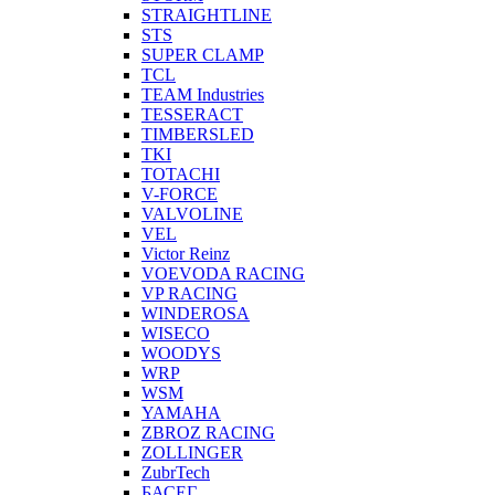
STRAIGHTLINE
STS
SUPER CLAMP
TCL
TEAM Industries
TESSERACT
TIMBERSLED
TKI
TOTACHI
V-FORCE
VALVOLINE
VEL
Victor Reinz
VOEVODA RACING
VP RACING
WINDEROSA
WISECO
WOODYS
WRP
WSM
YAMAHA
ZBROZ RACING
ZOLLINGER
ZubrTech
БАСЕГ