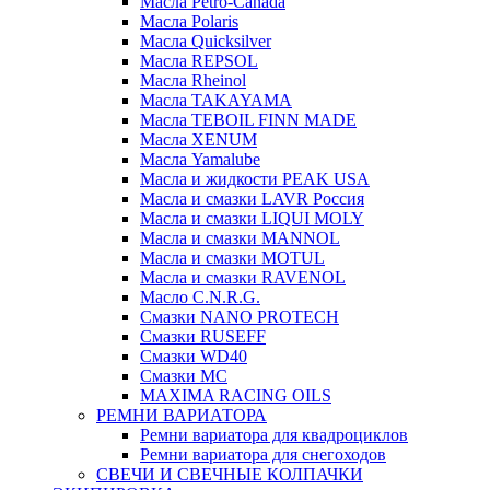
Масла Petro-Canada
Масла Polaris
Масла Quicksilver
Масла REPSOL
Масла Rheinol
Масла TAKAYAMA
Масла TEBOIL FINN MADE
Масла XENUM
Масла Yamalube
Масла и жидкости PEAK USA
Масла и смазки LAVR Россия
Масла и смазки LIQUI MOLY
Масла и смазки MANNOL
Масла и смазки MOTUL
Масла и смазки RAVENOL
Масло C.N.R.G.
Смазки NANO PROTECH
Смазки RUSEFF
Смазки WD40
Смазки МС
MAXIMA RACING OILS
РЕМНИ ВАРИАТОРА
Ремни вариатора для квадроциклов
Ремни вариатора для снегоходов
СВЕЧИ И СВЕЧНЫЕ КОЛПАЧКИ