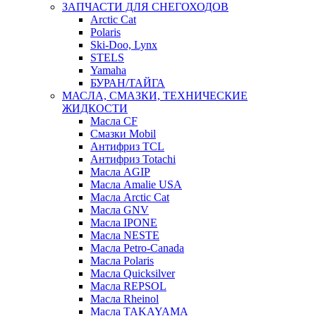
ЗАПЧАСТИ ДЛЯ СНЕГОХОДОВ
Arctic Cat
Polaris
Ski-Doo, Lynx
STELS
Yamaha
БУРАН/ТАЙГА
МАСЛА, СМАЗКИ, ТЕХНИЧЕСКИЕ
ЖИДКОСТИ
Масла CF
Смазки Mobil
Антифриз TCL
Антифриз Totachi
Масла AGIP
Масла Amalie USA
Масла Arctic Cat
Масла GNV
Масла IPONE
Масла NESTE
Масла Petro-Canada
Масла Polaris
Масла Quicksilver
Масла REPSOL
Масла Rheinol
Масла TAKAYAMA