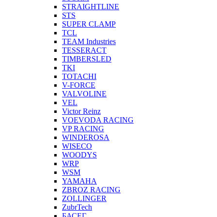
STRAIGHTLINE
STS
SUPER CLAMP
TCL
TEAM Industries
TESSERACT
TIMBERSLED
TKI
TOTACHI
V-FORCE
VALVOLINE
VEL
Victor Reinz
VOEVODA RACING
VP RACING
WINDEROSA
WISECO
WOODYS
WRP
WSM
YAMAHA
ZBROZ RACING
ZOLLINGER
ZubrTech
БАСЕГ