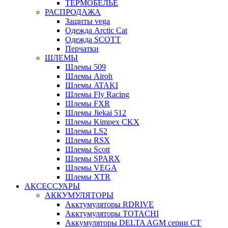
ТЕРМОБЕЛЬЕ
РАСПРОДАЖА
Защиты vega
Одежда Arctic Cat
Одежда SCOTT
Перчатки
ШЛЕМЫ
Шлемы 509
Шлемы Airoh
Шлемы ATAKI
Шлемы Fly Racing
Шлемы FXR
Шлемы Jiekai 512
Шлемы Kimpex CKX
Шлемы LS2
Шлемы RSX
Шлемы Scott
Шлемы SPARX
Шлемы VEGA
Шлемы XTR
АКСЕССУАРЫ
АККУМУЛЯТОРЫ
Акктумуляторы RDRIVE
Акктумуляторы TOTACHI
Аккумуляторы DELTA AGM серии CT