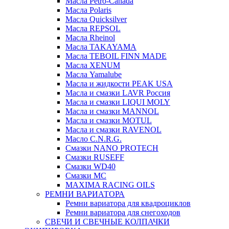
Масла Petro-Canada
Масла Polaris
Масла Quicksilver
Масла REPSOL
Масла Rheinol
Масла TAKAYAMA
Масла TEBOIL FINN MADE
Масла XENUM
Масла Yamalube
Масла и жидкости PEAK USA
Масла и смазки LAVR Россия
Масла и смазки LIQUI MOLY
Масла и смазки MANNOL
Масла и смазки MOTUL
Масла и смазки RAVENOL
Масло C.N.R.G.
Смазки NANO PROTECH
Смазки RUSEFF
Смазки WD40
Смазки МС
MAXIMA RACING OILS
РЕМНИ ВАРИАТОРА
Ремни вариатора для квадроциклов
Ремни вариатора для снегоходов
СВЕЧИ И СВЕЧНЫЕ КОЛПАЧКИ