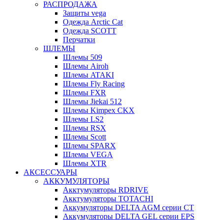
РАСПРОДАЖА
Защиты vega
Одежда Arctic Cat
Одежда SCOTT
Перчатки
ШЛЕМЫ
Шлемы 509
Шлемы Airoh
Шлемы ATAKI
Шлемы Fly Racing
Шлемы FXR
Шлемы Jiekai 512
Шлемы Kimpex CKX
Шлемы LS2
Шлемы RSX
Шлемы Scott
Шлемы SPARX
Шлемы VEGA
Шлемы XTR
АКСЕССУАРЫ
АККУМУЛЯТОРЫ
Акктумуляторы RDRIVE
Акктумуляторы TOTACHI
Аккумуляторы DELTA AGM серии CT
Аккумуляторы DELTA GEL серии EPS