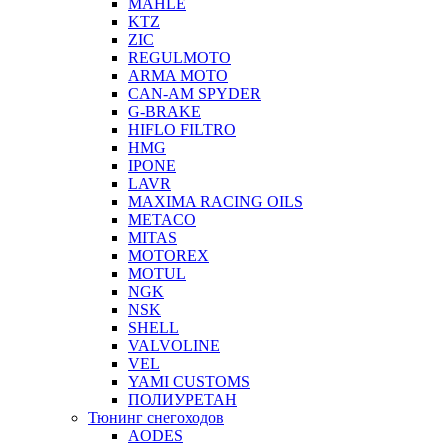
MAHLE
KTZ
ZIC
REGULMOTO
ARMA MOTO
CAN-AM SPYDER
G-BRAKE
HIFLO FILTRO
HMG
IPONE
LAVR
MAXIMA RACING OILS
METACO
MITAS
MOTOREX
MOTUL
NGK
NSK
SHELL
VALVOLINE
VEL
YAMI CUSTOMS
ПОЛИУРЕТАН
Тюнинг снегоходов
AODES