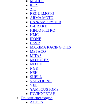
MAHLE
KTZ
ZIC
REGULMOTO
ARMA MOTO
CAN-AM SPYDER
G-BRAKE
HIFLO FILTRO
HMG
IPONE
LAVR
MAXIMA RACING OILS
METACO
MITAS
MOTOREX
MOTUL
NGK
NSK
SHELL
VALVOLINE
VEL
YAMI CUSTOMS
ПОЛИУРЕТАН
Тюнинг снегоходов
AODES