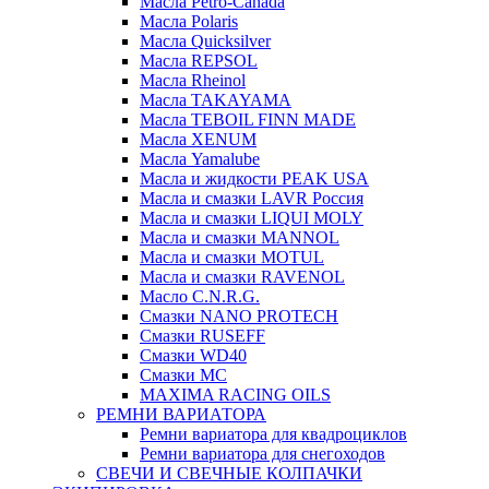
Масла Petro-Canada
Масла Polaris
Масла Quicksilver
Масла REPSOL
Масла Rheinol
Масла TAKAYAMA
Масла TEBOIL FINN MADE
Масла XENUM
Масла Yamalube
Масла и жидкости PEAK USA
Масла и смазки LAVR Россия
Масла и смазки LIQUI MOLY
Масла и смазки MANNOL
Масла и смазки MOTUL
Масла и смазки RAVENOL
Масло C.N.R.G.
Смазки NANO PROTECH
Смазки RUSEFF
Смазки WD40
Смазки МС
MAXIMA RACING OILS
РЕМНИ ВАРИАТОРА
Ремни вариатора для квадроциклов
Ремни вариатора для снегоходов
СВЕЧИ И СВЕЧНЫЕ КОЛПАЧКИ