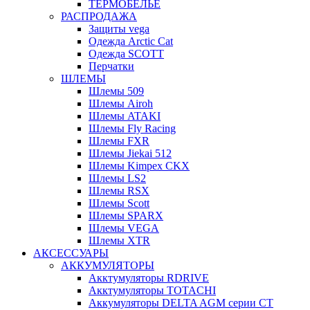
ТЕРМОБЕЛЬЕ
РАСПРОДАЖА
Защиты vega
Одежда Arctic Cat
Одежда SCOTT
Перчатки
ШЛЕМЫ
Шлемы 509
Шлемы Airoh
Шлемы ATAKI
Шлемы Fly Racing
Шлемы FXR
Шлемы Jiekai 512
Шлемы Kimpex CKX
Шлемы LS2
Шлемы RSX
Шлемы Scott
Шлемы SPARX
Шлемы VEGA
Шлемы XTR
АКСЕССУАРЫ
АККУМУЛЯТОРЫ
Акктумуляторы RDRIVE
Акктумуляторы TOTACHI
Аккумуляторы DELTA AGM серии CT