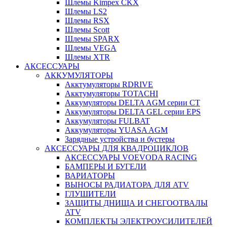
Шлемы Kimpex CKX
Шлемы LS2
Шлемы RSX
Шлемы Scott
Шлемы SPARX
Шлемы VEGA
Шлемы XTR
АКСЕССУАРЫ
АККУМУЛЯТОРЫ
Акктумуляторы RDRIVE
Акктумуляторы TOTACHI
Аккумуляторы DELTA AGM серии CT
Аккумуляторы DELTA GEL серии EPS
Аккумуляторы FULBAT
Аккумуляторы YUASA AGM
Зарядные устройства и бустеры
АКСЕССУАРЫ ДЛЯ КВАДРОЦИКЛОВ
АКСЕССУАРЫ VOEVODA RACING
БАМПЕРЫ И БУГЕЛИ
ВАРИАТОРЫ
ВЫНОСЫ РАДИАТОРА ДЛЯ ATV
ГЛУШИТЕЛИ
ЗАЩИТЫ ДНИЩА И СНЕГООТВАЛЫ
ATV
КОМПЛЕКТЫ ЭЛЕКТРОУСИЛИТЕЛЕЙ