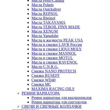
Масла Petro-Canada
Масла Polaris
Масла Quicksilver
Масла REPSOL
Масла Rheinol
Масла TAKAYAMA
Масла TEBOIL FINN MADE
Масла XENUM
Масла Yamalube
Масла и жидкости PEAK USA
Масла и смазки LAVR Россия
Масла и смазки LIQUI MOLY
Масла и смазки MANNOL
Масла и смазки MOTUL
Масла и смазки RAVENOL
Масло C.N.R.G.
Смазки NANO PROTECH
Смазки RUSEFF
Смазки WD40
Смазки МС
MAXIMA RACING OILS
РЕМНИ ВАРИАТОРА
Ремни вариатора для квадроциклов
Ремни вариатора для снегоходов
СВЕЧИ И СВЕЧНЫЕ КОЛПАЧКИ