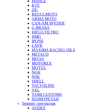
MAHLE
KTZ
ZIC
REGULMOTO
ARMA MOTO
CAN-AM SPYDER
G-BRAKE
HIFLO FILTRO
HMG
IPONE
LAVR
MAXIMA RACING OILS
METACO
MITAS
MOTOREX
MOTUL
NGK
NSK
SHELL
VALVOLINE
VEL
YAMI CUSTOMS
ПОЛИУРЕТАН
Тюнинг снегоходов
AODES