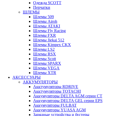
Одежда SCOTT
Перчатки
ШЛЕМЫ
Шлемы 509
Шлемы Airoh
Шлемы ATAKI
Шлемы Fly Racing
Шлемы FXR
Шлемы Jiekai 512
Шлемы Kimpex CKX
Шлемы LS2
Шлемы RSX
Шлемы Scott
Шлемы SPARX
Шлемы VEGA
Шлемы XTR
АКСЕССУАРЫ
АККУМУЛЯТОРЫ
Акктумуляторы RDRIVE
Акктумуляторы TOTACHI
Аккумуляторы DELTA AGM серии CT
Аккумуляторы DELTA GEL серии EPS
Аккумуляторы FULBAT
Аккумуляторы YUASA AGM
Зарядные устройства и бустеры