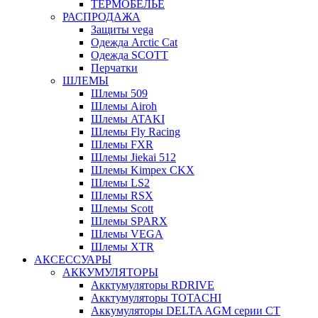
ТЕРМОБЕЛЬЕ
РАСПРОДАЖА
Защиты vega
Одежда Arctic Cat
Одежда SCOTT
Перчатки
ШЛЕМЫ
Шлемы 509
Шлемы Airoh
Шлемы ATAKI
Шлемы Fly Racing
Шлемы FXR
Шлемы Jiekai 512
Шлемы Kimpex CKX
Шлемы LS2
Шлемы RSX
Шлемы Scott
Шлемы SPARX
Шлемы VEGA
Шлемы XTR
АКСЕССУАРЫ
АККУМУЛЯТОРЫ
Акктумуляторы RDRIVE
Акктумуляторы TOTACHI
Аккумуляторы DELTA AGM серии CT