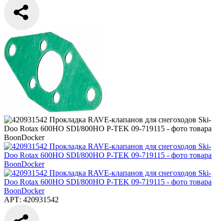
АРТ: 420931542