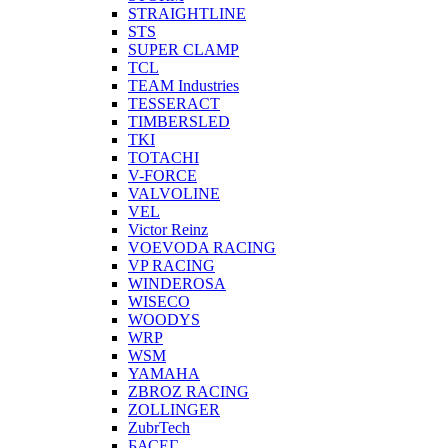
STRAIGHTLINE
STS
SUPER CLAMP
TCL
TEAM Industries
TESSERACT
TIMBERSLED
TKI
TOTACHI
V-FORCE
VALVOLINE
VEL
Victor Reinz
VOEVODA RACING
VP RACING
WINDEROSA
WISECO
WOODYS
WRP
WSM
YAMAHA
ZBROZ RACING
ZOLLINGER
ZubrTech
БАСЕГ