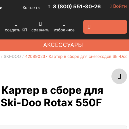
Войти
8 (800) 551-30-26
и
Контакты
создать КП
сравнить
избранное
АКСЕССУАРЫ
SKI-DOO
420890237 Картер в сборе для снегоходов Ski-Doo
Картер в сборе для
Ski-Doo Rotax 550F