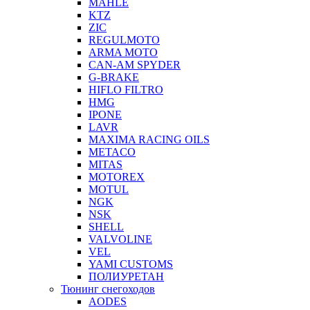
MAHLE
KTZ
ZIC
REGULMOTO
ARMA MOTO
CAN-AM SPYDER
G-BRAKE
HIFLO FILTRO
HMG
IPONE
LAVR
MAXIMA RACING OILS
METACO
MITAS
MOTOREX
MOTUL
NGK
NSK
SHELL
VALVOLINE
VEL
YAMI CUSTOMS
ПОЛИУРЕТАН
Тюнинг снегоходов
AODES