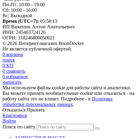
Пн-Пт: 10:00 - 19:00
Сб: 10:00 - 16:00
Вс: Выходной
Время (UTC+7):
05:58:14
ИП Важенин Антон Анатольевич
ИНН: 245403724126
ОГРН: 318246800050021
© 2026 Интернет-магазин BoonDocker
Не является публичной офертой.
0
корзина
поиск
0
КП
0
сравнить
0
избранное
написать
Мы используем файлы cookie для работы сайта и аналитики.
Вы можете принять необязательные cookie или отказаться - на
работу сайта это не влияет. Подробнее - в
Политике
обработки персональных данных
.
Отказаться
Принять
Красноярск
Войти
Поиск по сайту
ЗАПЧАСТИ И МАСЛА