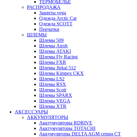
ТЕРМОБЕЛЬЕ
РАСПРОДАЖА
Защиты vega
Одежда Arctic Cat
Одежда SCOTT
Перчатки
ШЛЕМЫ
Шлемы 509
Шлемы Airoh
Шлемы ATAKI
Шлемы Fly Racing
Шлемы FXR
Шлемы Jiekai 512
Шлемы Kimpex CKX
Шлемы LS2
Шлемы RSX
Шлемы Scott
Шлемы SPARX
Шлемы VEGA
Шлемы XTR
АКСЕССУАРЫ
АККУМУЛЯТОРЫ
Акктумуляторы RDRIVE
Акктумуляторы TOTACHI
Аккумуляторы DELTA AGM серии CT