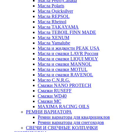
Масла Petro-Canada
Масла Polaris
Масла Quicksilver
Масла REPSOL
Масла Rheinol
Масла TAKAYAMA
Масла TEBOIL FINN MADE
Масла XENUM
Масла Yamalube
Масла и жидкости PEAK USA
Масла и смазки LAVR Россия
Масла и смазки LIQUI MOLY
Масла и смазки MANNOL
Масла и смазки MOTUL
Масла и смазки RAVENOL
Масло C.N.R.G.
Смазки NANO PROTECH
Смазки RUSEFF
Смазки WD40
Смазки МС
MAXIMA RACING OILS
РЕМНИ ВАРИАТОРА
Ремни вариатора для квадроциклов
Ремни вариатора для снегоходов
СВЕЧИ И СВЕЧНЫЕ КОЛПАЧКИ