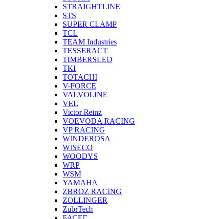
STRAIGHTLINE
STS
SUPER CLAMP
TCL
TEAM Industries
TESSERACT
TIMBERSLED
TKI
TOTACHI
V-FORCE
VALVOLINE
VEL
Victor Reinz
VOEVODA RACING
VP RACING
WINDEROSA
WISECO
WOODYS
WRP
WSM
YAMAHA
ZBROZ RACING
ZOLLINGER
ZubrTech
БАСЕГ