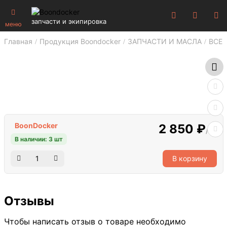
запчасти и экипировка
меню
Главная
Продукция Boondocker
ЗАПЧАСТИ И МАСЛА
ВСЕ 
BoonDocker
2 850 ₽
/шт
В наличии: 3 шт
В корзину
Отзывы
Чтобы написать отзыв о товаре необходимо