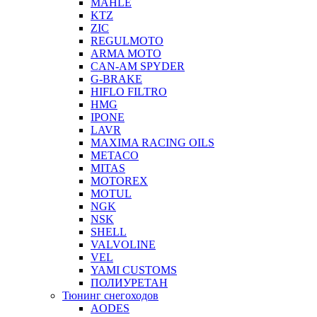
MAHLE
KTZ
ZIC
REGULMOTO
ARMA MOTO
CAN-AM SPYDER
G-BRAKE
HIFLO FILTRO
HMG
IPONE
LAVR
MAXIMA RACING OILS
METACO
MITAS
MOTOREX
MOTUL
NGK
NSK
SHELL
VALVOLINE
VEL
YAMI CUSTOMS
ПОЛИУРЕТАН
Тюнинг снегоходов
AODES