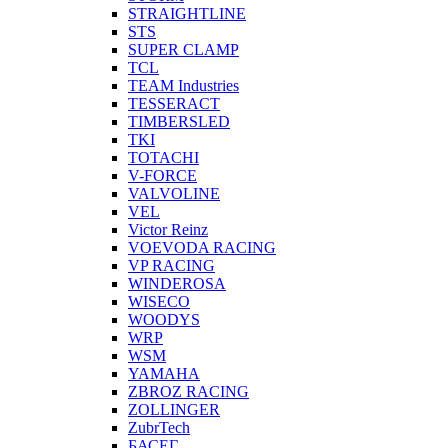
STRAIGHTLINE
STS
SUPER CLAMP
TCL
TEAM Industries
TESSERACT
TIMBERSLED
TKI
TOTACHI
V-FORCE
VALVOLINE
VEL
Victor Reinz
VOEVODA RACING
VP RACING
WINDEROSA
WISECO
WOODYS
WRP
WSM
YAMAHA
ZBROZ RACING
ZOLLINGER
ZubrTech
БАСЕГ