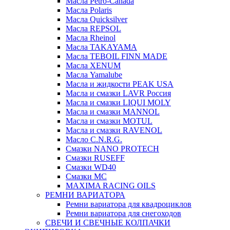
Масла Petro-Canada
Масла Polaris
Масла Quicksilver
Масла REPSOL
Масла Rheinol
Масла TAKAYAMA
Масла TEBOIL FINN MADE
Масла XENUM
Масла Yamalube
Масла и жидкости PEAK USA
Масла и смазки LAVR Россия
Масла и смазки LIQUI MOLY
Масла и смазки MANNOL
Масла и смазки MOTUL
Масла и смазки RAVENOL
Масло C.N.R.G.
Смазки NANO PROTECH
Смазки RUSEFF
Смазки WD40
Смазки МС
MAXIMA RACING OILS
РЕМНИ ВАРИАТОРА
Ремни вариатора для квадроциклов
Ремни вариатора для снегоходов
СВЕЧИ И СВЕЧНЫЕ КОЛПАЧКИ