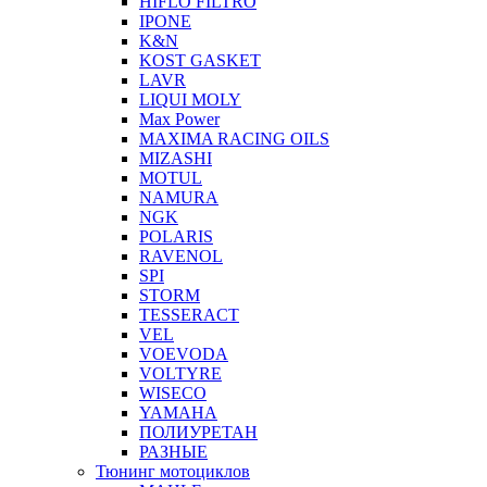
HIFLO FILTRO
IPONE
K&N
KOST GASKET
LAVR
LIQUI MOLY
Max Power
MAXIMA RACING OILS
MIZASHI
MOTUL
NAMURA
NGK
POLARIS
RAVENOL
SPI
STORM
TESSERACT
VEL
VOEVODA
VOLTYRE
WISECO
YAMAHA
ПОЛИУРЕТАН
РАЗНЫЕ
Тюнинг мотоциклов