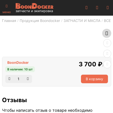
запчасти и экипировка
меню
Главная
Продукция Boondocker
ЗАПЧАСТИ И МАСЛА
ВСЕ 
BoonDocker
3 700 ₽
/шт
В наличии: 10 шт
В корзину
Отзывы
Чтобы написать отзыв о товаре необходимо