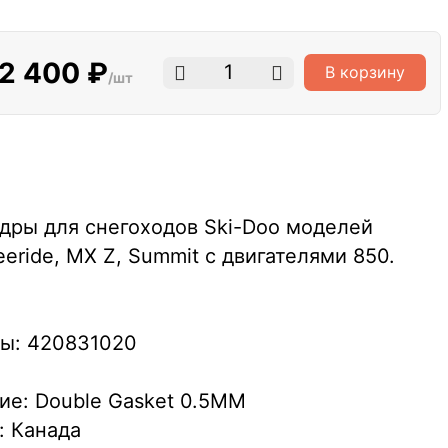
2 400 ₽
В корзину
/шт
дры для снегоходов Ski-Doo моделей
eeride, MX Z, Summit c двигателями 850.
ы: 420831020
ие: Double Gasket 0.5MM
: Канада