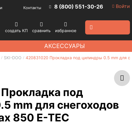
Войти
8 (800) 551-30-26
и
Контакты
создать КП
сравнить
избранное
АКСЕССУАРЫ
SKI-DOO
420831020 Прокладка под цилиндры 0.5 mm для сн
 Прокладка под
.5 mm для снегоходов
ax 850 E-TEC