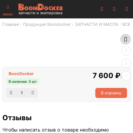
запчасти и экипировка
меню
Главная
Продукция Boondocker
ЗАПЧАСТИ И МАСЛА
ВСЕ 
BoonDocker
7 600 ₽
/шт
В наличии: 3 шт
В корзину
Отзывы
Чтобы написать отзыв о товаре необходимо