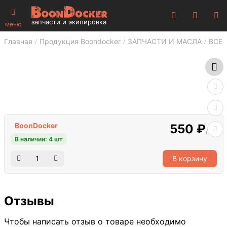
запчасти и экипировка
меню
Главная
Продукция Boondocker
ЗАПЧАСТИ И МАСЛА
ВСЕ 
BoonDocker
550 ₽
/шт
В наличии: 4 шт
В корзину
Отзывы
Чтобы написать отзыв о товаре необходимо