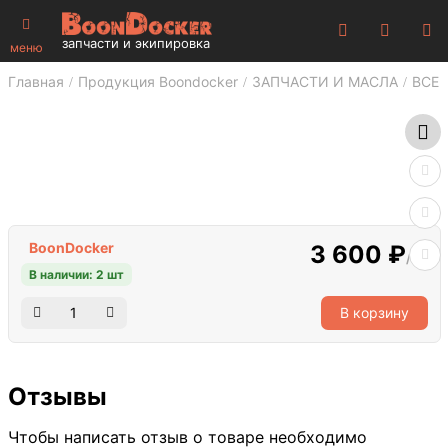
запчасти и экипировка
меню
Главная
Продукция Boondocker
ЗАПЧАСТИ И МАСЛА
ВСЕ 
BoonDocker
3 600 ₽
/шт
В наличии: 2 шт
В корзину
Отзывы
Чтобы написать отзыв о товаре необходимо