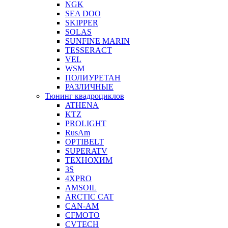
NGK
SEA DOO
SKIPPER
SOLAS
SUNFINE MARIN
TESSERACT
VEL
WSM
ПОЛИУРЕТАН
РАЗЛИЧНЫЕ
Тюнинг квадроциклов
ATHENA
KTZ
PROLIGHT
RusAm
OPTIBELT
SUPERATV
ТЕХНОХИМ
3S
4XPRO
AMSOIL
ARCTIC CAT
CAN-AM
CFMOTO
CVTECH