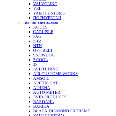
VALVOLINE
VEL
YAMI CUSTOMS
ПОЛИУРЕТАН
Тюнинг снегоходов
AODES
CARLISLE
FAG
KTZ
NTN
OPTIBELT
SNOWDOG
2 СOOL
3S
A911TUNING
AIR CUSTOMS WORKS
AMSOIL
ARCTIC CAT
ATHENA
AUTO METER
AVID PRODUCTS
BARDAHL
BARIKA
BLACK DIAMOND EXTREME
YAMI CUSTOMS