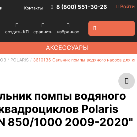
Войти
8 (800) 551-30-26
и
Контакты
создать КП
сравнить
избранное
АКСЕССУАРЫ
ЛОВ
POLARIS
3610136 Сальник помпы водяного насоса для к
льник помпы водяного
квадроциклов Polaris
 850/1000 2009-2020"