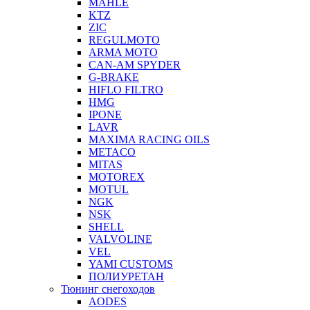
MAHLE
KTZ
ZIC
REGULMOTO
ARMA MOTO
CAN-AM SPYDER
G-BRAKE
HIFLO FILTRO
HMG
IPONE
LAVR
MAXIMA RACING OILS
METACO
MITAS
MOTOREX
MOTUL
NGK
NSK
SHELL
VALVOLINE
VEL
YAMI CUSTOMS
ПОЛИУРЕТАН
Тюнинг снегоходов
AODES