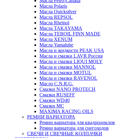
Масла Petro-Canada
Масла Polaris
Масла Quicksilver
Масла REPSOL
Масла Rheinol
Масла TAKAYAMA
Масла TEBOIL FINN MADE
Масла XENUM
Масла Yamalube
Масла и жидкости PEAK USA
Масла и смазки LAVR Россия
Масла и смазки LIQUI MOLY
Масла и смазки MANNOL
Масла и смазки MOTUL
Масла и смазки RAVENOL
Масло C.N.R.G.
Смазки NANO PROTECH
Смазки RUSEFF
Смазки WD40
Смазки МС
MAXIMA RACING OILS
РЕМНИ ВАРИАТОРА
Ремни вариатора для квадроциклов
Ремни вариатора для снегоходов
СВЕЧИ И СВЕЧНЫЕ КОЛПАЧКИ