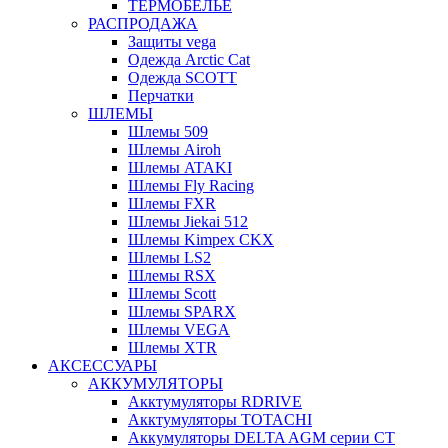
ТЕРМОБЕЛЬЕ
РАСПРОДАЖА
Защиты vega
Одежда Arctic Cat
Одежда SCOTT
Перчатки
ШЛЕМЫ
Шлемы 509
Шлемы Airoh
Шлемы ATAKI
Шлемы Fly Racing
Шлемы FXR
Шлемы Jiekai 512
Шлемы Kimpex CKX
Шлемы LS2
Шлемы RSX
Шлемы Scott
Шлемы SPARX
Шлемы VEGA
Шлемы XTR
АКСЕССУАРЫ
АККУМУЛЯТОРЫ
Акктумуляторы RDRIVE
Акктумуляторы TOTACHI
Аккумуляторы DELTA AGM серии CT