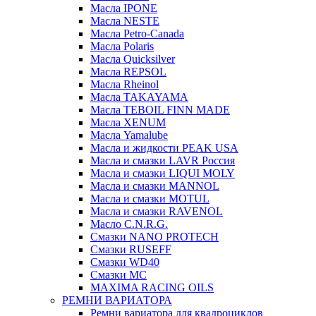
Масла IPONE
Масла NESTE
Масла Petro-Canada
Масла Polaris
Масла Quicksilver
Масла REPSOL
Масла Rheinol
Масла TAKAYAMA
Масла TEBOIL FINN MADE
Масла XENUM
Масла Yamalube
Масла и жидкости PEAK USA
Масла и смазки LAVR Россия
Масла и смазки LIQUI MOLY
Масла и смазки MANNOL
Масла и смазки MOTUL
Масла и смазки RAVENOL
Масло C.N.R.G.
Смазки NANO PROTECH
Смазки RUSEFF
Смазки WD40
Смазки МС
MAXIMA RACING OILS
РЕМНИ ВАРИАТОРА
Ремни вариатора для квадроциклов