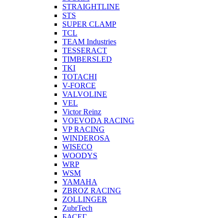
STRAIGHTLINE
STS
SUPER CLAMP
TCL
TEAM Industries
TESSERACT
TIMBERSLED
TKI
TOTACHI
V-FORCE
VALVOLINE
VEL
Victor Reinz
VOEVODA RACING
VP RACING
WINDEROSA
WISECO
WOODYS
WRP
WSM
YAMAHA
ZBROZ RACING
ZOLLINGER
ZubrTech
БАСЕГ