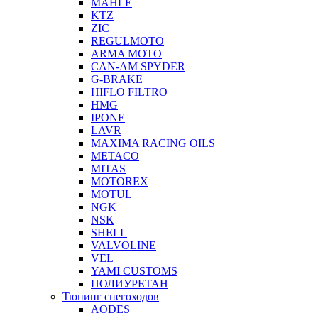
MAHLE
KTZ
ZIC
REGULMOTO
ARMA MOTO
CAN-AM SPYDER
G-BRAKE
HIFLO FILTRO
HMG
IPONE
LAVR
MAXIMA RACING OILS
METACO
MITAS
MOTOREX
MOTUL
NGK
NSK
SHELL
VALVOLINE
VEL
YAMI CUSTOMS
ПОЛИУРЕТАН
Тюнинг снегоходов
AODES