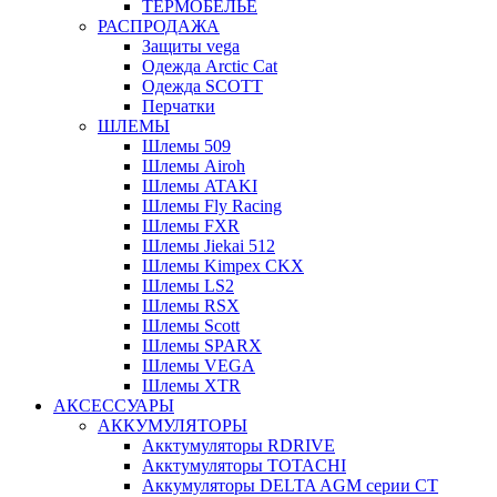
ТЕРМОБЕЛЬЕ
РАСПРОДАЖА
Защиты vega
Одежда Arctic Cat
Одежда SCOTT
Перчатки
ШЛЕМЫ
Шлемы 509
Шлемы Airoh
Шлемы ATAKI
Шлемы Fly Racing
Шлемы FXR
Шлемы Jiekai 512
Шлемы Kimpex CKX
Шлемы LS2
Шлемы RSX
Шлемы Scott
Шлемы SPARX
Шлемы VEGA
Шлемы XTR
АКСЕССУАРЫ
АККУМУЛЯТОРЫ
Акктумуляторы RDRIVE
Акктумуляторы TOTACHI
Аккумуляторы DELTA AGM серии CT