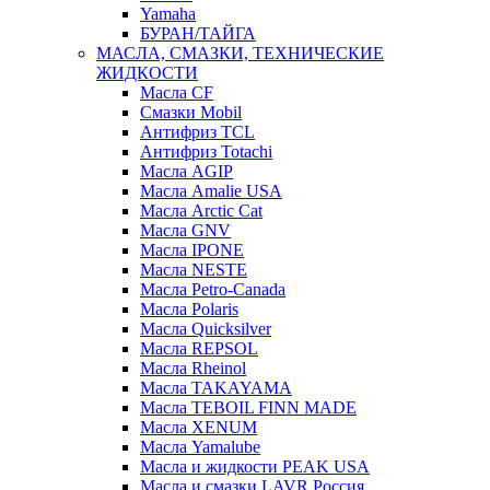
Yamaha
БУРАН/ТАЙГА
МАСЛА, СМАЗКИ, ТЕХНИЧЕСКИЕ
ЖИДКОСТИ
Масла CF
Смазки Mobil
Антифриз TCL
Антифриз Totachi
Масла AGIP
Масла Amalie USA
Масла Arctic Cat
Масла GNV
Масла IPONE
Масла NESTE
Масла Petro-Canada
Масла Polaris
Масла Quicksilver
Масла REPSOL
Масла Rheinol
Масла TAKAYAMA
Масла TEBOIL FINN MADE
Масла XENUM
Масла Yamalube
Масла и жидкости PEAK USA
Масла и смазки LAVR Россия