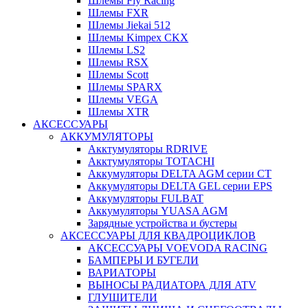
Шлемы Fly Racing
Шлемы FXR
Шлемы Jiekai 512
Шлемы Kimpex CKX
Шлемы LS2
Шлемы RSX
Шлемы Scott
Шлемы SPARX
Шлемы VEGA
Шлемы XTR
АКСЕССУАРЫ
АККУМУЛЯТОРЫ
Акктумуляторы RDRIVE
Акктумуляторы TOTACHI
Аккумуляторы DELTA AGM серии CT
Аккумуляторы DELTA GEL серии EPS
Аккумуляторы FULBAT
Аккумуляторы YUASA AGM
Зарядные устройства и бустеры
АКСЕССУАРЫ ДЛЯ КВАДРОЦИКЛОВ
АКСЕССУАРЫ VOEVODA RACING
БАМПЕРЫ И БУГЕЛИ
ВАРИАТОРЫ
ВЫНОСЫ РАДИАТОРА ДЛЯ ATV
ГЛУШИТЕЛИ