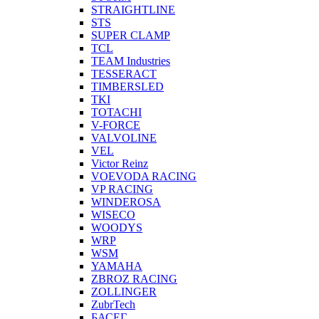
STRAIGHTLINE
STS
SUPER CLAMP
TCL
TEAM Industries
TESSERACT
TIMBERSLED
TKI
TOTACHI
V-FORCE
VALVOLINE
VEL
Victor Reinz
VOEVODA RACING
VP RACING
WINDEROSA
WISECO
WOODYS
WRP
WSM
YAMAHA
ZBROZ RACING
ZOLLINGER
ZubrTech
БАСЕГ