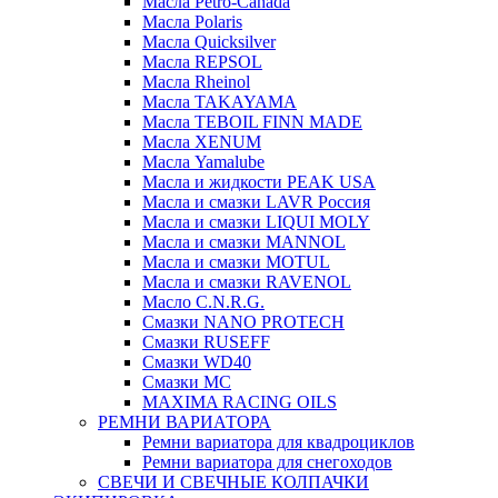
Масла Petro-Canada
Масла Polaris
Масла Quicksilver
Масла REPSOL
Масла Rheinol
Масла TAKAYAMA
Масла TEBOIL FINN MADE
Масла XENUM
Масла Yamalube
Масла и жидкости PEAK USA
Масла и смазки LAVR Россия
Масла и смазки LIQUI MOLY
Масла и смазки MANNOL
Масла и смазки MOTUL
Масла и смазки RAVENOL
Масло C.N.R.G.
Смазки NANO PROTECH
Смазки RUSEFF
Смазки WD40
Смазки МС
MAXIMA RACING OILS
РЕМНИ ВАРИАТОРА
Ремни вариатора для квадроциклов
Ремни вариатора для снегоходов
СВЕЧИ И СВЕЧНЫЕ КОЛПАЧКИ