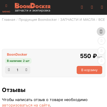
запчасти и экипировка
меню
Главная
Продукция Boondocker
ЗАПЧАСТИ И МАСЛА
ВСЕ 
BoonDocker
550 ₽
/шт
В наличии: 2 шт
В корзину
Отзывы
Чтобы написать отзыв о товаре необходимо
авторизоваться на сайте
.