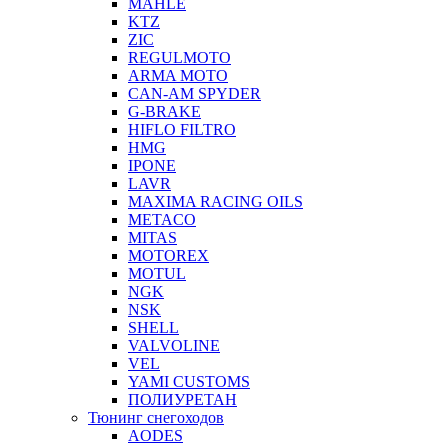
MAHLE
KTZ
ZIC
REGULMOTO
ARMA MOTO
CAN-AM SPYDER
G-BRAKE
HIFLO FILTRO
HMG
IPONE
LAVR
MAXIMA RACING OILS
METACO
MITAS
MOTOREX
MOTUL
NGK
NSK
SHELL
VALVOLINE
VEL
YAMI CUSTOMS
ПОЛИУРЕТАН
Тюнинг снегоходов
AODES