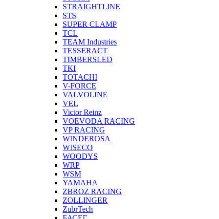
STRAIGHTLINE
STS
SUPER CLAMP
TCL
TEAM Industries
TESSERACT
TIMBERSLED
TKI
TOTACHI
V-FORCE
VALVOLINE
VEL
Victor Reinz
VOEVODA RACING
VP RACING
WINDEROSA
WISECO
WOODYS
WRP
WSM
YAMAHA
ZBROZ RACING
ZOLLINGER
ZubrTech
БАСЕГ