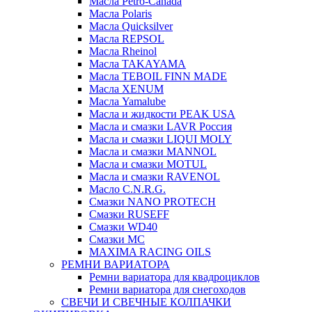
Масла Petro-Canada
Масла Polaris
Масла Quicksilver
Масла REPSOL
Масла Rheinol
Масла TAKAYAMA
Масла TEBOIL FINN MADE
Масла XENUM
Масла Yamalube
Масла и жидкости PEAK USA
Масла и смазки LAVR Россия
Масла и смазки LIQUI MOLY
Масла и смазки MANNOL
Масла и смазки MOTUL
Масла и смазки RAVENOL
Масло C.N.R.G.
Смазки NANO PROTECH
Смазки RUSEFF
Смазки WD40
Смазки МС
MAXIMA RACING OILS
РЕМНИ ВАРИАТОРА
Ремни вариатора для квадроциклов
Ремни вариатора для снегоходов
СВЕЧИ И СВЕЧНЫЕ КОЛПАЧКИ