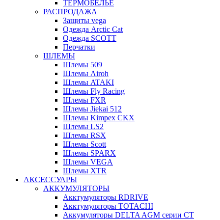
ТЕРМОБЕЛЬЕ
РАСПРОДАЖА
Защиты vega
Одежда Arctic Cat
Одежда SCOTT
Перчатки
ШЛЕМЫ
Шлемы 509
Шлемы Airoh
Шлемы ATAKI
Шлемы Fly Racing
Шлемы FXR
Шлемы Jiekai 512
Шлемы Kimpex CKX
Шлемы LS2
Шлемы RSX
Шлемы Scott
Шлемы SPARX
Шлемы VEGA
Шлемы XTR
АКСЕССУАРЫ
АККУМУЛЯТОРЫ
Акктумуляторы RDRIVE
Акктумуляторы TOTACHI
Аккумуляторы DELTA AGM серии CT