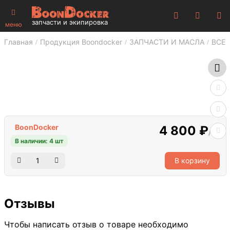
запчасти и экипировка
меню
Главная
Продукция Boondocker
ЗАПЧАСТИ И МАСЛА
ВСЕ 
BoonDocker
4 800 ₽
/шт
В наличии: 4 шт
В корзину
Отзывы
Чтобы написать отзыв о товаре необходимо