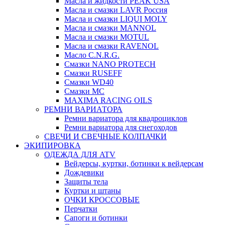
Масла и жидкости PEAK USA
Масла и смазки LAVR Россия
Масла и смазки LIQUI MOLY
Масла и смазки MANNOL
Масла и смазки MOTUL
Масла и смазки RAVENOL
Масло C.N.R.G.
Смазки NANO PROTECH
Смазки RUSEFF
Смазки WD40
Смазки МС
MAXIMA RACING OILS
РЕМНИ ВАРИАТОРА
Ремни вариатора для квадроциклов
Ремни вариатора для снегоходов
СВЕЧИ И СВЕЧНЫЕ КОЛПАЧКИ
ЭКИПИРОВКА
ОДЕЖДА ДЛЯ ATV
Вейдерсы, куртки, ботинки к вейдерсам
Дождевики
Защиты тела
Куртки и штаны
ОЧКИ КРОССОВЫЕ
Перчатки
Сапоги и ботинки