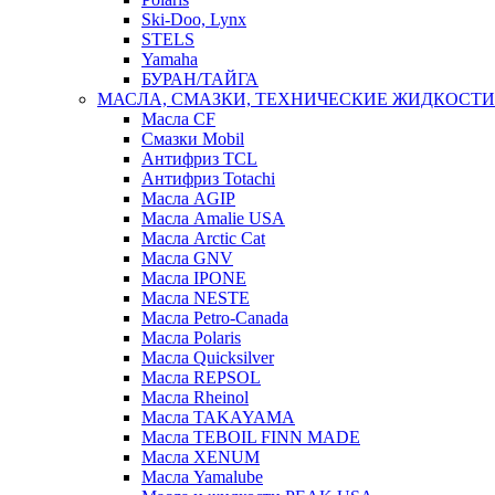
Ski-Doo, Lynx
STELS
Yamaha
БУРАН/ТАЙГА
МАСЛА, СМАЗКИ, ТЕХНИЧЕСКИЕ ЖИДКОСТИ
Масла CF
Смазки Mobil
Антифриз TCL
Антифриз Totachi
Масла AGIP
Масла Amalie USA
Масла Arctic Cat
Масла GNV
Масла IPONE
Масла NESTE
Масла Petro-Canada
Масла Polaris
Масла Quicksilver
Масла REPSOL
Масла Rheinol
Масла TAKAYAMA
Масла TEBOIL FINN MADE
Масла XENUM
Масла Yamalube