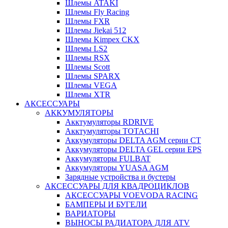
Шлемы ATAKI
Шлемы Fly Racing
Шлемы FXR
Шлемы Jiekai 512
Шлемы Kimpex CKX
Шлемы LS2
Шлемы RSX
Шлемы Scott
Шлемы SPARX
Шлемы VEGA
Шлемы XTR
АКСЕССУАРЫ
АККУМУЛЯТОРЫ
Акктумуляторы RDRIVE
Акктумуляторы TOTACHI
Аккумуляторы DELTA AGM серии CT
Аккумуляторы DELTA GEL серии EPS
Аккумуляторы FULBAT
Аккумуляторы YUASA AGM
Зарядные устройства и бустеры
АКСЕССУАРЫ ДЛЯ КВАДРОЦИКЛОВ
АКСЕССУАРЫ VOEVODA RACING
БАМПЕРЫ И БУГЕЛИ
ВАРИАТОРЫ
ВЫНОСЫ РАДИАТОРА ДЛЯ ATV