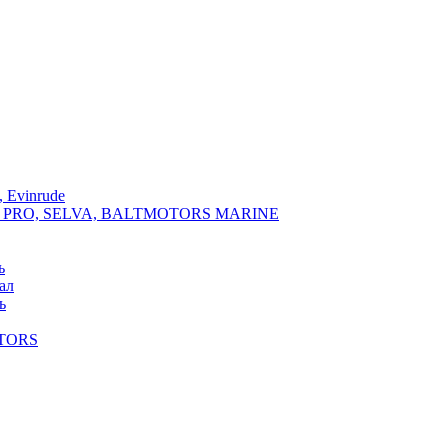
 Evinrude
PRO, SELVA, BALTMOTORS MARINE
ь
ал
ь
TORS