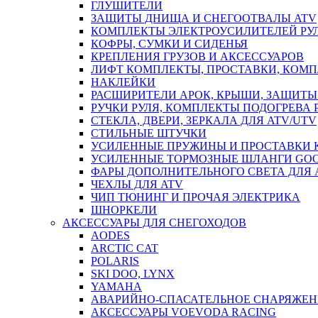
ГЛУШИТЕЛИ
ЗАЩИТЫ ДНИЩА И СНЕГООТВАЛЫ ATV
КОМПЛЕКТЫ ЭЛЕКТРОУСИЛИТЕЛЕЙ РУ
КОФРЫ, СУМКИ И СИДЕНЬЯ
КРЕПЛЕНИЯ ГРУЗОВ И АКСЕССУАРОВ
ЛИФТ КОМПЛЕКТЫ, ПРОСТАВКИ, КОМ
НАКЛЕЙКИ
РАСШИРИТЕЛИ АРОК, КРЫШИ, ЗАЩИТЫ 
РУЧКИ РУЛЯ, КОМПЛЕКТЫ ПОДОГРЕВА 
СТЕКЛА, ДВЕРИ, ЗЕРКАЛА ДЛЯ ATV/UTV
СТИЛЬНЫЕ ШТУЧКИ
УСИЛЕННЫЕ ПРУЖИНЫ И ПРОСТАВКИ 
УСИЛЕННЫЕ ТОРМОЗНЫЕ ШЛАНГИ GO
ФАРЫ ДОПОЛНИТЕЛЬНОГО СВЕТА ДЛЯ 
ЧЕХЛЫ ДЛЯ ATV
ЧИП ТЮНИНГ И ПРОЧАЯ ЭЛЕКТРИКА
ШНОРКЕЛИ
АКСЕССУАРЫ ДЛЯ СНЕГОХОДОВ
AODES
ARCTIC CAT
POLARIS
SKI DOO, LYNX
YAMAHA
АВАРИЙНО-СПАСАТЕЛЬНОЕ СНАРЯЖЕН
АКСЕССУАРЫ VOEVODA RACING