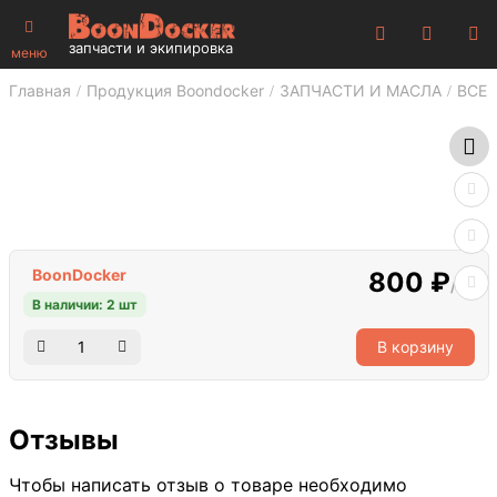
запчасти и экипировка
меню
Главная
Продукция Boondocker
ЗАПЧАСТИ И МАСЛА
ВСЕ 
BoonDocker
800 ₽
/шт
В наличии: 2 шт
В корзину
Отзывы
Чтобы написать отзыв о товаре необходимо