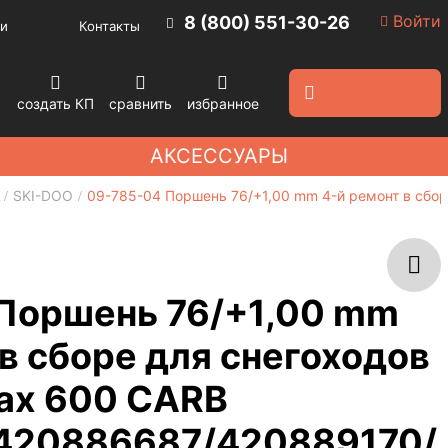
Войти
8 (800) 551-30-26
и
Контакты
создать КП
сравнить
избранное
АКСЕССУАРЫ
SKI-DOO
09-785-04 Поршень 76/+1,00 mm 4-й ремонт в сбо
Поршень 76/+1,00 mm
в сборе для снегоходов
tax 600 CARB
420886687/420889170/