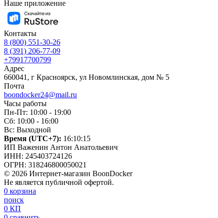
Наше приложение
Контакты
8 (800) 551-30-26
8 (391) 206-77-09
+79917700799
Адрес
660041, г Красноярск, ул Новомлинская, дом № 5
Почта
boondocker24@mail.ru
Часы работы
Пн-Пт: 10:00 - 19:00
Сб: 10:00 - 16:00
Вс: Выходной
Время (UTC+7):
16:10:16
ИП Важенин Антон Анатольевич
ИНН: 245403724126
ОГРН: 318246800050021
© 2026 Интернет-магазин BoonDocker
Не является публичной офертой.
0
корзина
поиск
0
КП
0
сравнить