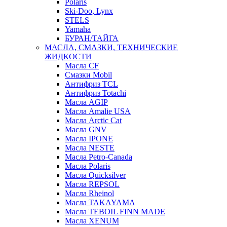
Polaris
Ski-Doo, Lynx
STELS
Yamaha
БУРАН/ТАЙГА
МАСЛА, СМАЗКИ, ТЕХНИЧЕСКИЕ
ЖИДКОСТИ
Масла CF
Смазки Mobil
Антифриз TCL
Антифриз Totachi
Масла AGIP
Масла Amalie USA
Масла Arctic Cat
Масла GNV
Масла IPONE
Масла NESTE
Масла Petro-Canada
Масла Polaris
Масла Quicksilver
Масла REPSOL
Масла Rheinol
Масла TAKAYAMA
Масла TEBOIL FINN MADE
Масла XENUM