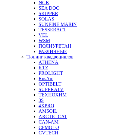
NGK
SEA DOO
SKIPPER
SOLAS
SUNFINE MARIN
TESSERACT
VEL
WSM
ПОЛИУРЕТАН
РАЗЛИЧНЫЕ
Тюнинг квадроциклов
ATHENA
KTZ
PROLIGHT
RusAm
OPTIBELT
SUPERATV
ТЕХНОХИМ
3S
4XPRO
AMSOIL
ARCTIC CAT
CAN-AM
CFMOTO
CVTECH