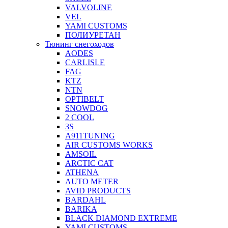
VALVOLINE
VEL
YAMI CUSTOMS
ПОЛИУРЕТАН
Тюнинг снегоходов
AODES
CARLISLE
FAG
KTZ
NTN
OPTIBELT
SNOWDOG
2 СOOL
3S
A911TUNING
AIR CUSTOMS WORKS
AMSOIL
ARCTIC CAT
ATHENA
AUTO METER
AVID PRODUCTS
BARDAHL
BARIKA
BLACK DIAMOND EXTREME
YAMI CUSTOMS